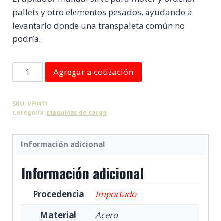
pallets y otro elementos pesados, ayudando a
levantarlo donde una transpaleta común no
podría.
Apilador
Agregar a cotización
Manual
1000
SKU:
VP0411
kg
Categoría:
Maquinas de carga
cantidad
Información adicional
Información adicional
Procedencia
Importado
Material
Acero