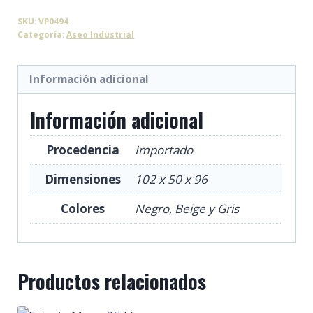
3
SKU:
VP0494
bandejas
Categoría:
Aseo Industrial
cantidad
Información adicional
Información adicional
Procedencia
Importado
Dimensiones
102 x 50 x 96
Colores
Negro, Beige y Gris
Productos relacionados