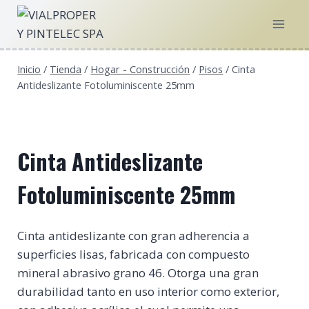
Saltar
al
contenido
Inicio
/
Tienda
/
Hogar - Construcción
/
Pisos
/
Cinta
Antideslizante Fotoluminiscente 25mm
Cinta Antideslizante
Fotoluminiscente 25mm
Cinta antideslizante con gran adherencia a
superficies lisas, fabricada con compuesto
mineral abrasivo grano 46. Otorga una gran
durabilidad tanto en uso interior como exterior,