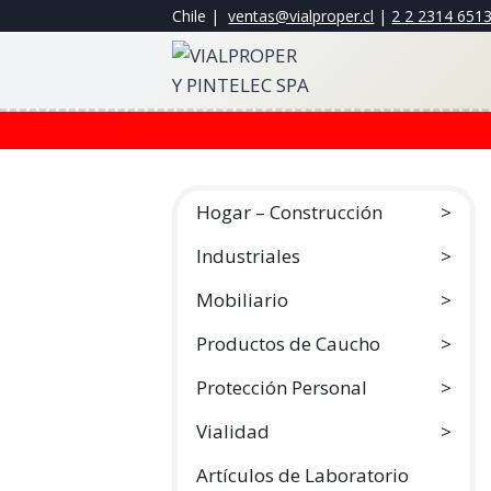
Saltar
Chile |
ventas@vialproper.cl
|
2 2 2314 651
al
contenido
Hogar – Construcción
Industriales
Mobiliario
Productos de Caucho
Protección Personal
Vialidad
Artículos de Laboratorio