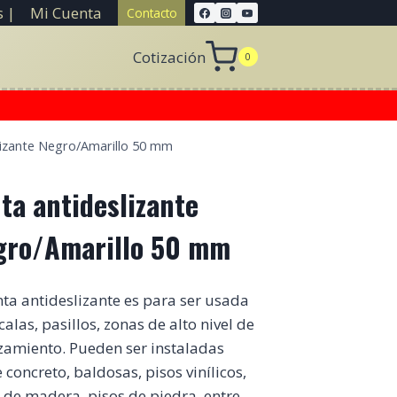
 |
Mi Cuenta
Contacto
Cotización
0
lizante Negro/Amarillo 50 mm
ta antideslizante
gro/Amarillo 50 mm
nta antideslizante es para ser usada
calas, pasillos, zonas de alto nivel de
zamiento. Pueden ser instaladas
 concreto, baldosas, pisos vinílicos,
 de madera, pisos de piedra, entre