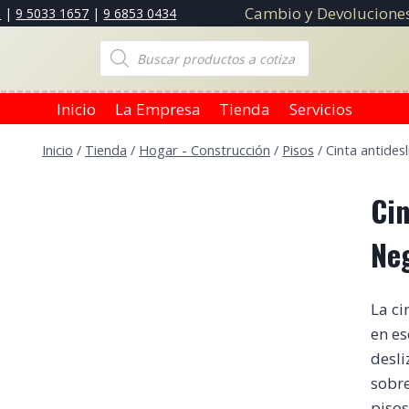
Cambio y Devoluciones
3
|
9 5033 1657
|
9 6853 0434
Búsqueda
de
productos
Inicio
La Empresa
Tienda
Servicios
Inicio
/
Tienda
/
Hogar - Construcción
/
Pisos
/
Cinta antides
Cin
Ne
La ci
en es
desli
sobre
pisos