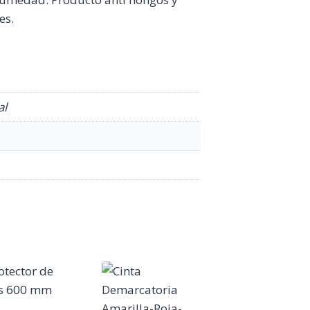
es.
al