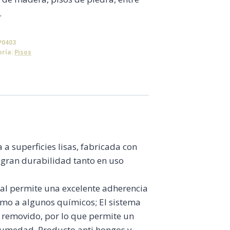
.
P0403
oría:
Pisos
 a superficies lisas, fabricada con
gran durabilidad tanto en uso
cual permite una excelente adherencia
como a algunos químicos; El sistema
 removido, por lo que permite un
 humedad. Producto anti hongos y