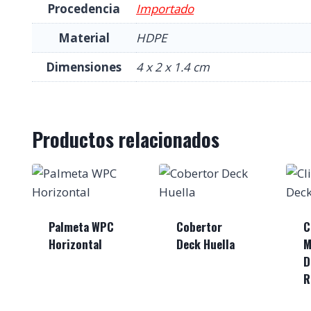
Procedencia
Importado
Material
HDPE
Dimensiones
4 x 2 x 1.4 cm
Productos relacionados
Palmeta WPC
Cobertor
C
Horizontal
Deck Huella
M
D
R