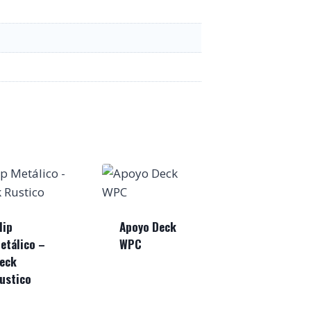
lip
Apoyo Deck
etálico –
WPC
eck
ustico