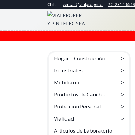
Saltar
Chile |
ventas@vialproper.cl
|
2 2 2314 651
al
contenido
Hogar – Construcción
Industriales
Mobiliario
Productos de Caucho
Protección Personal
Vialidad
Artículos de Laboratorio