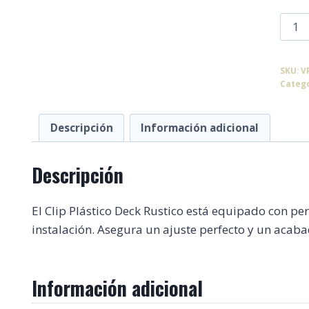
Clip
Plást
Deck
SKU:
V
Rusti
Categ
cant
Descripción
Información adicional
Descripción
El Clip Plástico Deck Rustico está equipado con pe
instalación. Asegura un ajuste perfecto y un acaba
Información adicional