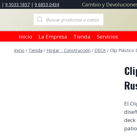
Cambio y Devoluciones
3
|
9 5033 1657
|
9 6853 0434
Búsqueda
de
productos
Inicio
La Empresa
Tienda
Servicios
Inicio
/
Tienda
/
Hogar - Construcción
/
DECK
/
Clip Plástico
Cli
Ru
El Cl
diseñ
deck 
patio