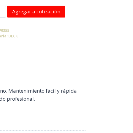
Agregar a cotización
ico
P0355
co
oría:
DECK
idad
rno. Mantenimiento fácil y rápida
do profesional.