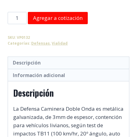
Defensa
Agregar a cotización
Caminera
Doble
SKU:
VP0132
Onda
Categorías:
Defensas
,
Vialidad
2
mt
Descripción
cantidad
Información adicional
Descripción
La Defensa Caminera Doble Onda es metálica
galvanizada, de 3mm de espesor, contención
para vehículos livianos, según test de
impactos TB11 (100 km/hr, 20º ángulo, auto