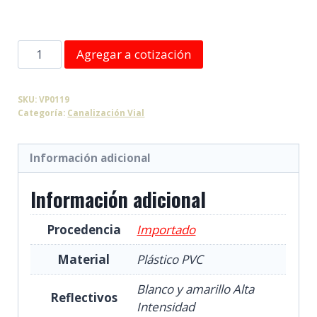
Hito
Agregar a cotización
Teja
1,5
SKU:
VP0119
m
Categoría:
Canalización Vial
cantidad
Información adicional
Información adicional
Procedencia
Importado
Material
Plástico PVC
Blanco y amarillo Alta
Reflectivos
Intensidad