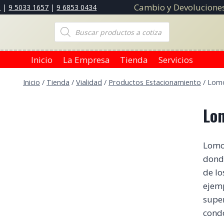
Cambio y Devoluciones
3
|
9 5033 1657
|
9 6853 0434
Búsqueda
de
productos
Inicio
La Empresa
Tienda
Servicios
Inicio
/
Tienda
/
Vialidad
/
Productos Estacionamiento
/
Lomo
Lo
Lomo 
donde
de lo
ejemp
super
condo