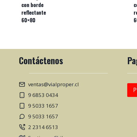
con borde
c
reflectante
r
60×80
6
Contáctenos
Pa
ventas@vialproper.cl
P
9 6853 0434
9 5033 1657
9 5033 1657
2 2314 6513