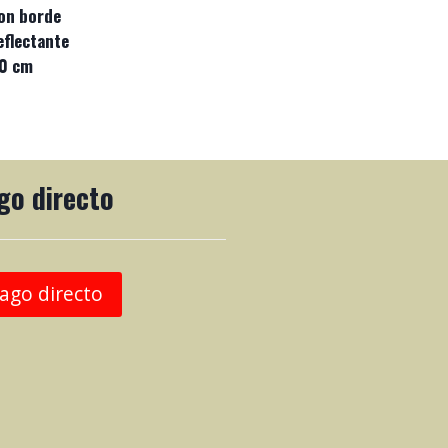
on borde
eflectante
0 cm
go directo
ago directo