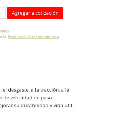
o
Agregar a cotización
n
P0065
idad
oría:
Productos Estacionamiento
el desgaste, a la tracción, a la
n de velocidad de paso.
orar su durabilidad y vida útil.