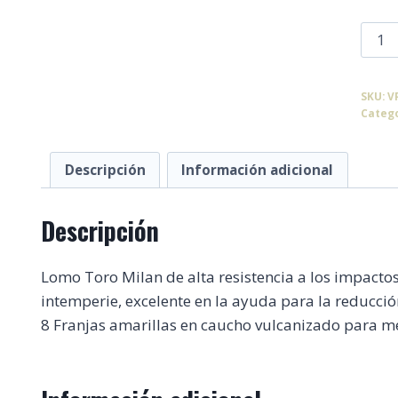
Lom
Toro
Mila
SKU:
V
cant
Categ
Descripción
Información adicional
Descripción
Lomo Toro Milan de alta resistencia a los impactos, 
intemperie, excelente en la ayuda para la reducció
8 Franjas amarillas en caucho vulcanizado para mej