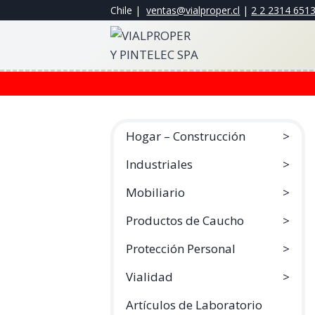
Saltar
Chile |
ventas@vialproper.cl
|
2 2 2314 651
al
contenido
Hogar – Construcción
Industriales
Mobiliario
Productos de Caucho
Protección Personal
Vialidad
Artículos de Laboratorio