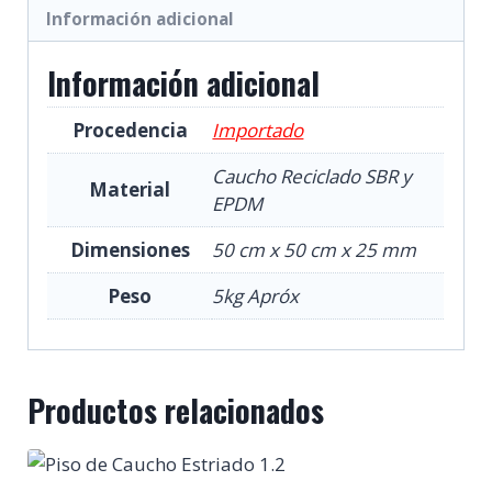
Información adicional
-
Negro
Información adicional
-
Gris
Procedencia
Importado
-
Terracota
Caucho Reciclado SBR y
Material
EPDM
25mm
cantidad
Dimensiones
50 cm x 50 cm x 25 mm
Peso
5kg Apróx
Productos relacionados