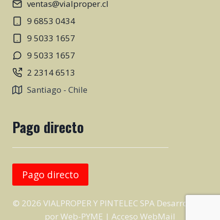
ventas@vialproper.cl
9 6853 0434
9 5033 1657
9 5033 1657
2 2314 6513
Santiago - Chile
Pago directo
Pago directo
© 2026 VIALPROPER Y PINTELEC SPA Desarrollado
por
Web-PYME
|
Acceso WebMail