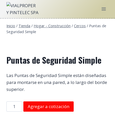
Saltar
al
contenido
Inicio
/
Tienda
/
Hogar - Construcción
/
Cercos
/
Puntas de
Seguridad Simple
Puntas de Seguridad Simple
Las Puntas de Seguridad Simple están diseñadas
para montarse en una pared, a lo largo del borde
superior.
Puntas
Agregar a cotización
de