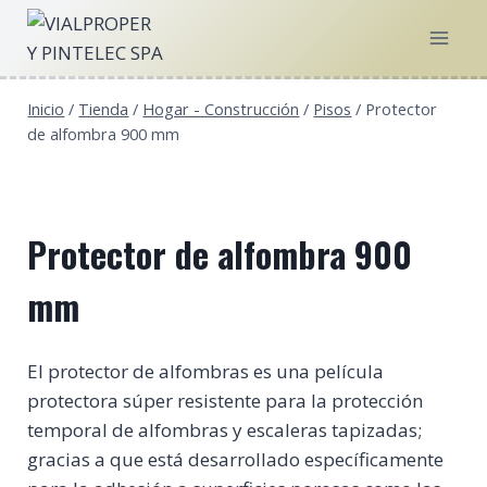
Saltar
al
contenido
Inicio
/
Tienda
/
Hogar - Construcción
/
Pisos
/
Protector
de alfombra 900 mm
Protector de alfombra 900
mm
El protector de alfombras es una película
protectora súper resistente para la protección
temporal de alfombras y escaleras tapizadas;
gracias a que está desarrollado específicamente