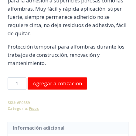
para la adhesión a superficies porosas como las
alfombras. Muy fácil y rápida aplicación, súper
fuerte, siempre permanece adherido no se
requiere cinta, no deja residuos de adhesivo, fácil
de quitar.
Protección temporal para alfombras durante los
trabajos de construcción, renovación y
mantenimiento.
Protector
Agregar a cotización
de
alfombra
SKU:
VP0359
900
Categoría:
Pisos
mm
cantidad
Información adicional