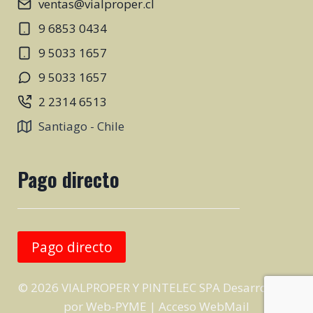
ventas@vialproper.cl
9 6853 0434
9 5033 1657
9 5033 1657
2 2314 6513
Santiago - Chile
Pago directo
Pago directo
© 2026 VIALPROPER Y PINTELEC SPA Desarrollado
por
Web-PYME
|
Acceso WebMail